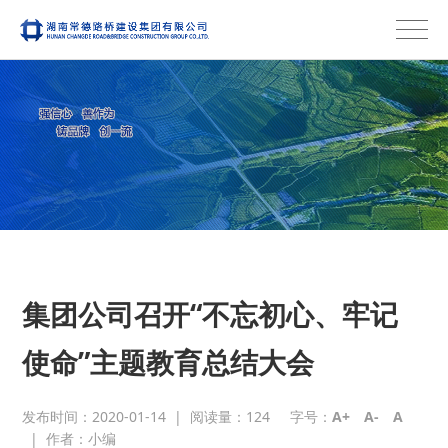
集团公司召开“不忘初心、牢记
使命”主题教育总结大会
发布时间：2020-01-14
|
阅读量：
124
字号：
A+
A-
A
|
作者：小编