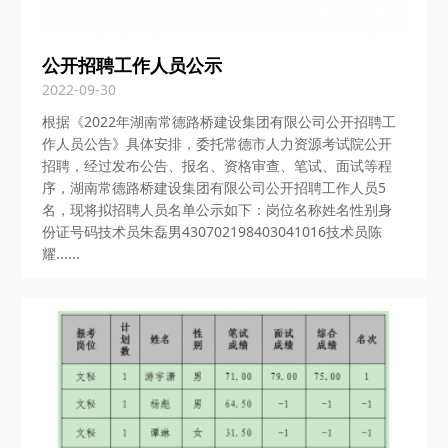
公开招聘工作人员公示
2022-09-30
根据《2022年湖南常德路桥建设集团有限公司公开招聘工
作人员公告》具体安排，委托常德市人力资源考试院公开
招聘，经过发布公告、报名、资格审查、笔试、面试等程
序，湖南常德路桥建设集团有限公司公开招聘工作人员5
名，现将拟招聘人员名单公示如下：岗位名称姓名性别身
份证号码技术员朱磊男430702198403041016技术员陈
耀......