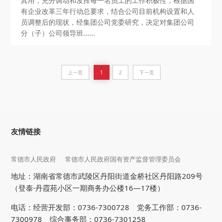
其用，充分调动和发挥每一名员工的工作积极性，根据国
有企业改革三年行动总要求，结合公司目前机构设置和人
员调整后的现状，经集团公司党委研究，决定对集团公司
分（子）公司领导班......
上一页
1
2
下一页
友情链接
常德市人民政府
常德市人民政府国有资产监督管理委员会
地址：湖南省常德市武陵区丹阳街道金桥社区丹阳路209号
（登泰·丹霞苑小区一期商务办公楼16—17楼）
电话：经营开发部：0736-7300728 党务工作部：0736-
7300978 综合事务部：0736-7301258