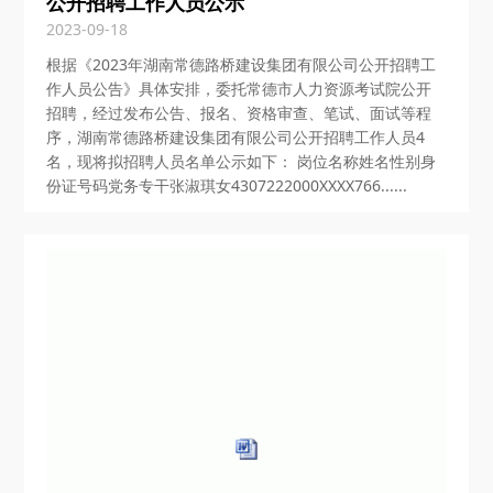
公开招聘工作人员公示
2023-09-18
根据《2023年湖南常德路桥建设集团有限公司公开招聘工
作人员公告》具体安排，委托常德市人力资源考试院公开
招聘，经过发布公告、报名、资格审查、笔试、面试等程
序，湖南常德路桥建设集团有限公司公开招聘工作人员4
名，现将拟招聘人员名单公示如下： 岗位名称姓名性别身
份证号码党务专干张淑琪女4307222000XXXX766......