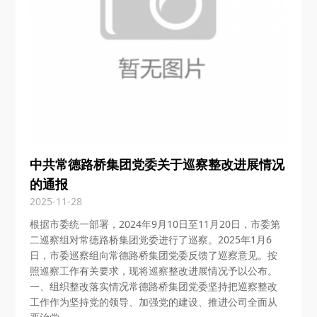
中共常德路桥集团党委关于巡察整改进展情况
的通报
2025-11-28
根据市委统一部署，2024年9月10日至11月20日，市委第
二巡察组对常德路桥集团党委进行了巡察。2025年1月6
日，市委巡察组向常德路桥集团党委反馈了巡察意见。按
照巡察工作有关要求，现将巡察整改进展情况予以公布。
一、组织整改落实情况常德路桥集团党委坚持把巡察整改
工作作为坚持党的领导、加强党的建设、推进公司全面从