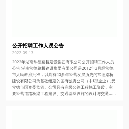
公开招聘工作人员公告
2022-09-13
2022年湖南常德路桥建设集团有限公司公开招聘工作人员
公告 湖南常德路桥建设集团有限公司是2012年3月经常德
市人民政府批准，以具有40多年经营发展历史的常德路桥
建设有限公司为基础组建的国有独资公司（中I型企业）,受
常德市国资委监管。公司具有壹级公路工程施工资质，主
要经营道路桥梁工程建设、交通基础设施的设计与交通......