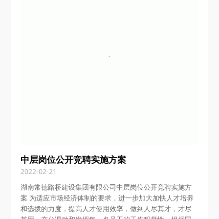
中层岗位公开竞聘实施方案
2022-02-21
湖南常德路桥建设集团有限公司中层岗位公开竞聘实施方
案 为适应市场经济体制的要求，进一步加大加快人才培养
和选拨的力度，提高人才使用效率，做到人尽其才，才尽