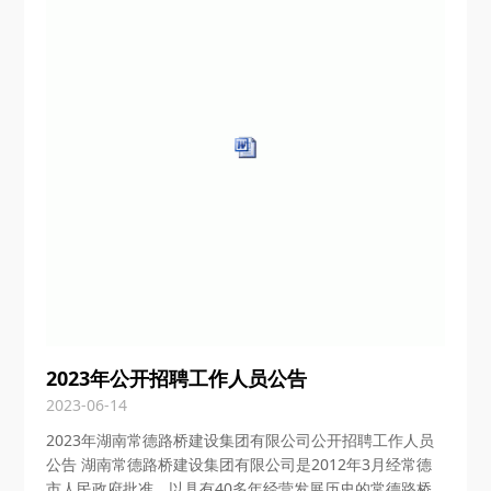
2023年公开招聘工作人员公告
2023-06-14
2023年湖南常德路桥建设集团有限公司公开招聘工作人员
公告 湖南常德路桥建设集团有限公司是2012年3月经常德
市人民政府批准，以具有40多年经营发展历史的常德路桥