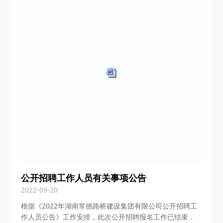
公开招聘工作人员有关事项公告
2022-09-20
根据《2022年湖南常德路桥建设集团有限公司公开招聘工
作人员公告》工作安排，此次公开招聘报名工作已结束，