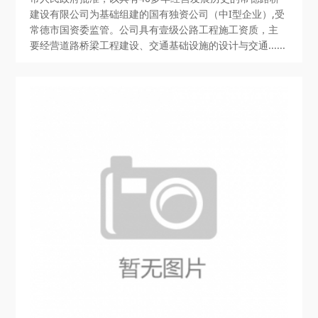
建设有限公司为基础组建的国有独资公司（中I型企业）,受
常德市国资委监管。公司具有壹级公路工程施工资质，主
要经营道路桥梁工程建设、交通基础设施的设计与交通......