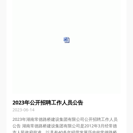
2023年公开招聘工作人员公告
2023-06-14
2023年湖南常德路桥建设集团有限公司公开招聘工作人员
公告 湖南常德路桥建设集团有限公司是2012年3月经常德
市人民政府批准，以具有40多年经营发展历史的常德路桥