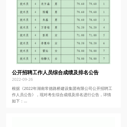
公开招聘工作人员综合成绩及排名公告
2022-09-26
根据《2022年湖南常德路桥建设集团有限公司公开招聘工
作人员公告》，现对考生综合成绩及排名进行公告，详情
如下：...