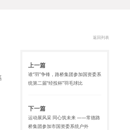
返回列表
上一篇
谁“羽”争锋，路桥集团参加国资委系
基
统第二届“经投杯”羽毛球比
下一篇
运动展风采 同心筑未来 ——常德路
桥集团参加市国资委系统户外