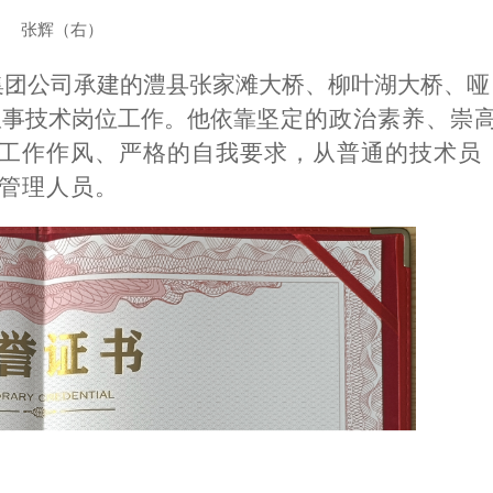
张辉（右）
集团公司承建的澧县张家滩大桥、柳叶湖大桥、哑
从事技术岗位工作。
他依靠
坚定的政治素养、崇
工作作风、严格的自我要求，从普通的技术员
管理人员。