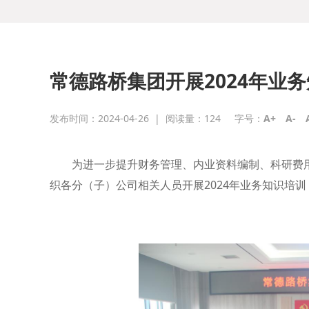
常德路桥集团开展2024年业
发布时间：2024-04-26
|
阅读量：
124
字号：
A+
A-
为进一步提升财务管理、内业资料编制、科研费用
织各分（子）公司相关人员开展2024年业务知识培