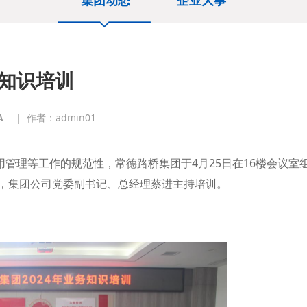
集团动态
企业大事
务知识培训
A
|
作者：admin01
管理等工作的规范性，常德路桥集团于4月25日在16楼会议室
训，集团公司党委副书记、总经理蔡进主持培训。