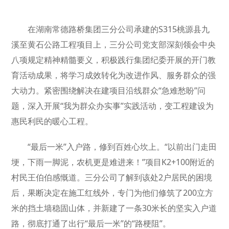
在湖南常德路桥集团三分公司承建的S315桃源县九
溪至黄石公路工程项目上，三分公司党支部深刻领会中央
八项规定精神精髓要义，积极践行集团纪委开展的开门教
育活动成果，将学习成效转化为改进作风、服务群众的强
大动力。紧密围绕解决在建项目沿线群众“急难愁盼”问
题，深入开展“我为群众办实事”实践活动，变工程建设为
惠民利民的暖心工程。
“最后一米”入户路，修到百姓心坎上。“以前出门走田
埂，下雨一脚泥，农机更是难进来！”项目K2+100附近的
村民王伯伯感慨道。三分公司了解到该处2户居民的困境
后，果断决定在施工红线外，专门为他们修筑了200立方
米的挡土墙稳固山体，并新建了一条30米长的坚实入户道
路，彻底打通了出行“最后一米”的“路梗阻”。