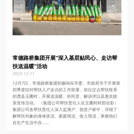
常德路桥集团开展“深入基层贴民心、走访帮
扶送温暖”活动
2023-12-11
12月7日，常德路桥集团积极响应市委、市政府关于开展第
四季度结对帮扶入户走访的工作部署，前往定点帮扶联系
的澧县玉圃村，开展送温暖、听民意、解诉求以及惠农政
策宣传活动。 （集团公司帮扶责任人在玉圃村村部合影）
集团公司各帮扶责任人深入监测户、脱贫户家中，详细了
解帮扶对象的身体状况、家庭情况、收入情况，掌握他们
在生产生活中存......