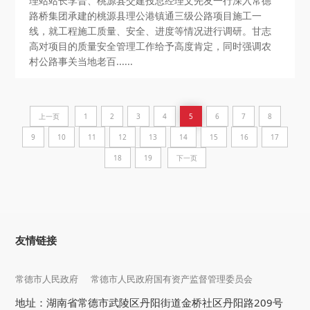
理站站长李晋、桃源县交建投总经理文先友一行深入常德
路桥集团承建的桃源县理公港镇通三级公路项目施工一
线，就工程施工质量、安全、进度等情况进行调研。甘志
高对项目的质量安全管理工作给予高度肯定，同时强调农
村公路事关当地老百......
上一页
1
2
3
4
5
6
7
8
9
10
11
12
13
14
15
16
17
18
19
下一页
友情链接
常德市人民政府
常德市人民政府国有资产监督管理委员会
地址：湖南省常德市武陵区丹阳街道金桥社区丹阳路209号