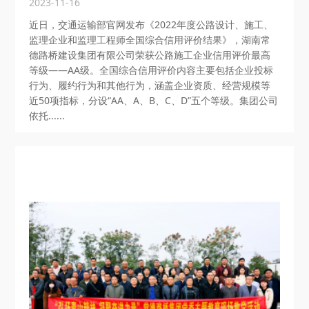
2023-11-16
近日，交通运输部官网发布《2022年度公路设计、施工、
监理企业和监理工程师全国综合信用评价结果》，湖南常
德路桥建设集团有限公司荣获公路施工企业信用评价最高
等级——AA级。全国综合信用评价内容主要包括企业投标
行为、履约行为和其他行为，涵盖企业资质、经营规模等
近50项指标，分设“AA、A、B、C、D”五个等级。集团公司
依托......