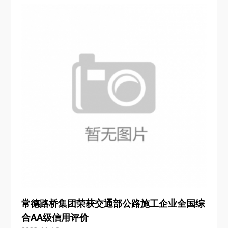
常德路桥集团荣获交通部公路施工企业全国综
合AA级信用评价