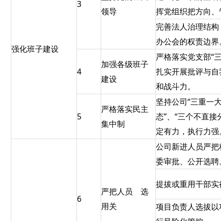
3
领导
挥党组织把方向、
完善法人治理结构
办公会的权责边界
强化班子建设
严格落实党支部“
加强各级班子
4
扎实开展批评与自
建设
和战斗力。
坚持公司“三重一
严格落实民主
5
态”、“三个不直
集中制
定有力，执行力强
公司新进人员严把
委审批、公开选聘
提拔或重用干部实
严把人员 选
6
用关
项目负责人选拔以