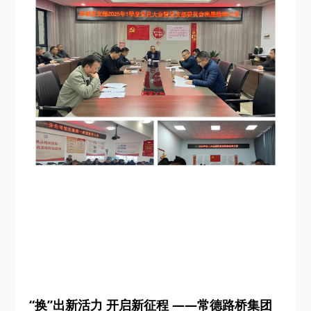
“换”出新活力 开启新征程 ——常德路桥集团