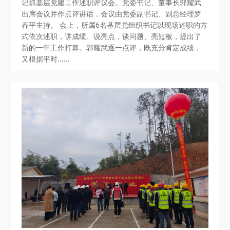
记抓基层党建工作述职评议会。党委书记、董事长郭耀武
出席会议并作点评讲话，会议由党委副书记、副总经理罗
春平主持。 会上，所属6名基层党组织书记以现场述职的方
式依次述职，讲成绩、说亮点，谈问题、亮短板，提出了
新的一年工作打算。郭耀武逐一点评，既充分肯定成绩，
又根据平时......