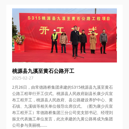
桃源县九溪至黄石公路开工
2025-02-27
2月26日，由常德路桥集团承建的S315桃源县九溪至黄石
公路工程举行开工仪式。桃源县人民政府副县长康少兵宣
布工程开工，桃源县人民政府、县公路建设养护中心、黄
石镇、九溪镇等相关单位领导出席仪式。（图为康少兵宣
布工程开工）常德路桥集团三分公司党支部书记、经理刘
振文代表施工单位发言，此次承建的九黄公路将成为集团
公司参与美丽桃......