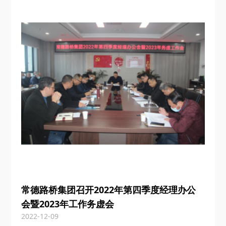
常德路桥集团召开2022年第四季度经理办公
会暨2023年工作务虚会
2022-12-09