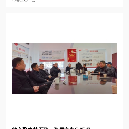
位开展公......