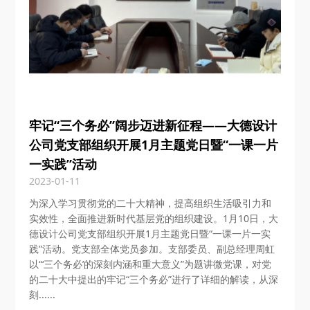
牢记“三个务必”阔步迈进新征程——大德设计
公司党支部组织开展1月主题党日暨“一课一片
一实践”活动
2023-01-11
为深入学习贯彻党的二十大精神，提高组织生活吸引力和
实效性，全面推进新时代基层党的组织建设。1月10日，大
德设计公司党支部组织开展1月主题党日暨“一课一片一实
践”活动。党支部全体党员参加。支部委员、副总经理周虹
以“‘三个务必’的深刻内涵和重大意义”为题讲微党课，对党
的二十大中提出的牢记“三个务必”进行了详细的解读，从深
刻......