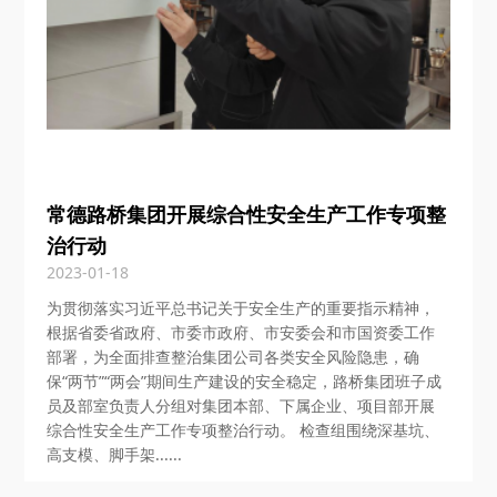
常德路桥集团开展综合性安全生产工作专项整
治行动
2023-01-18
为贯彻落实习近平总书记关于安全生产的重要指示精神，
根据省委省政府、市委市政府、市安委会和市国资委工作
部署，为全面排查整治集团公司各类安全风险隐患，确
保“两节”“两会”期间生产建设的安全稳定，路桥集团班子成
员及部室负责人分组对集团本部、下属企业、项目部开展
综合性安全生产工作专项整治行动。 检查组围绕深基坑、
高支模、脚手架......