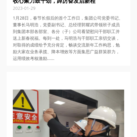
收心聚力鼓干劲，踔厉奋发启新程
2023-01-29
1月28日，春节长假后的首个工作日，集团公司党委书记、
董事长马明浩，党委副书记、总经理郭耀武带领班子成员
到集团本部各部室、各分（子）公司看望慰问干部职工并
送上新春祝福。每到一处，马明浩与干部职工亲切交谈，
对取得的成绩给予充分肯定，畅谈交流新年工作构思，勉
励大家在业务承揽、降本增效等方面集思广益群策群力，
运用绩效考核激励......