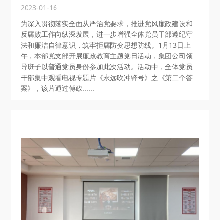
2023-01-16
为深入贯彻落实全面从严治党要求，推进党风廉政建设和
反腐败工作向纵深发展，进一步增强全体党员干部遵纪守
法和廉洁自律意识，筑牢拒腐防变思想防线。1月13日上
午，本部党支部开展廉政教育主题党日活动，集团公司领
导班子以普通党员身份参加此次活动。活动中，全体党员
干部集中观看电视专题片《永远吹冲锋号》之《第二个答
案》，该片通过傅政......