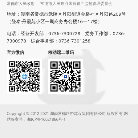
常德市人民政府
常德市人民政府国有资产监督管理委员会
地址：湖南省常德市武陵区丹阳街道金桥社区丹阳路209号
（登泰·丹霞苑小区一期商务办公楼16—17楼）
电话：经营开发部：0736-7300728 党务工作部：0736-
7300978 综合事务部：0736-7301258
官方微信
移动端二维码
Copyright © 2012-2021 湖南常德路桥建设集团有限公司 版权所有 网
站备案号：
湘ICP备16021866号-1