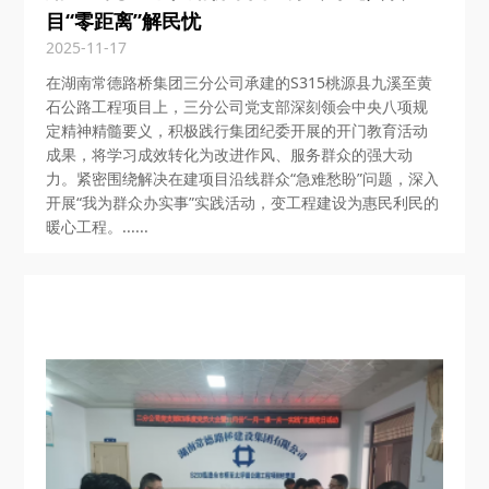
目“零距离”解民忧
2025-11-17
在湖南常德路桥集团三分公司承建的S315桃源县九溪至黄
石公路工程项目上，三分公司党支部深刻领会中央八项规
定精神精髓要义，积极践行集团纪委开展的开门教育活动
成果，将学习成效转化为改进作风、服务群众的强大动
力。紧密围绕解决在建项目沿线群众“急难愁盼”问题，深入
开展“我为群众办实事”实践活动，变工程建设为惠民利民的
暖心工程。......