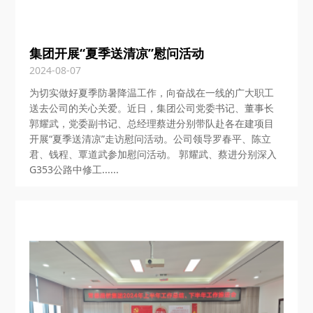
集团开展“夏季送清凉”慰问活动
2024-08-07
为切实做好夏季防暑降温工作，向奋战在一线的广大职工
送去公司的关心关爱。近日，集团公司党委书记、董事长
郭耀武，党委副书记、总经理蔡进分别带队赴各在建项目
开展“夏季送清凉”走访慰问活动。公司领导罗春平、陈立
君、钱程、覃道武参加慰问活动。 郭耀武、蔡进分别深入
G353公路中修工......