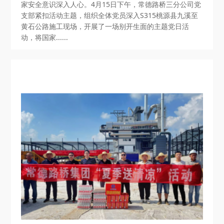
家安全意识深入人心。4月15日下午，常德路桥三分公司党
支部紧扣活动主题，组织全体党员深入S315桃源县九溪至
黄石公路施工现场，开展了一场别开生面的主题党日活
动，将国家......