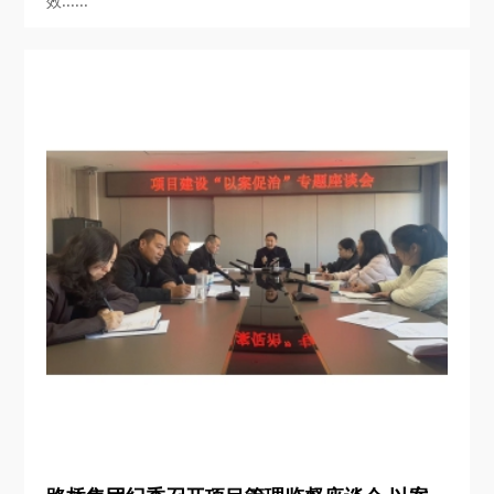
效......