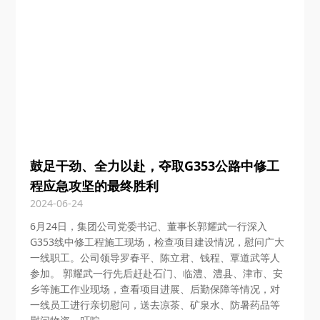
鼓足干劲、全力以赴，夺取G353公路中修工
程应急攻坚的最终胜利
2024-06-24
6月24日，集团公司党委书记、董事长郭耀武一行深入
G353线中修工程施工现场，检查项目建设情况，慰问广大
一线职工。公司领导罗春平、陈立君、钱程、覃道武等人
参加。 郭耀武一行先后赶赴石门、临澧、澧县、津市、安
乡等施工作业现场，查看项目进展、后勤保障等情况，对
一线员工进行亲切慰问，送去凉茶、矿泉水、防暑药品等