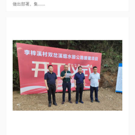
做出部署。集......