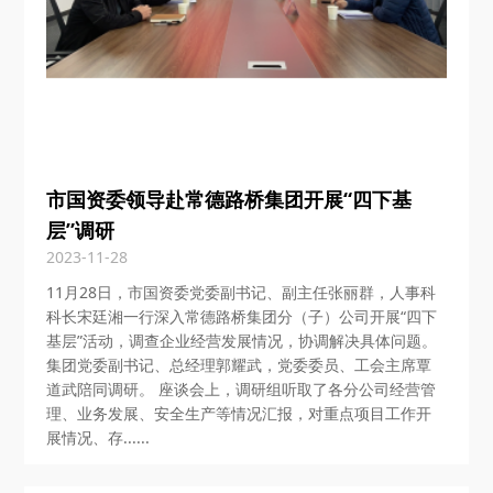
市国资委领导赴常德路桥集团开展“四下基
层”调研
2023-11-28
11月28日，市国资委党委副书记、副主任张丽群，人事科
科长宋廷湘一行深入常德路桥集团分（子）公司开展“四下
基层”活动，调查企业经营发展情况，协调解决具体问题。
集团党委副书记、总经理郭耀武，党委委员、工会主席覃
道武陪同调研。 座谈会上，调研组听取了各分公司经营管
理、业务发展、安全生产等情况汇报，对重点项目工作开
展情况、存......