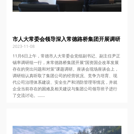
市人大常委会领导深入常德路桥集团开展调研
2023-11-08
11月6日上午，常德市人大常委会党组副书记、副主任尹正
锡率调研组一行，来常德路桥集团开展“国资国企改革发展
存在的突出问题和对策”课题调研。座谈会现场座谈会上，
调研组认真听取了集团公司的经营状况、竞争力培育、现
代公司治理体系建设、安全生产和消防管理等情况，并就
企业当前存在的困难及相关建议与集团公司领导班子进行
了交流讨论。......