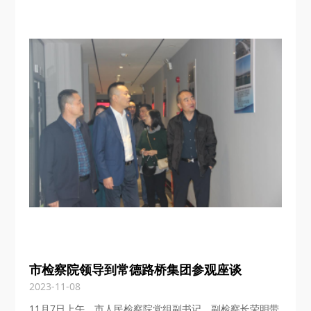
市检察院领导到常德路桥集团参观座谈
2023-11-08
11月7日上午，市人民检察院党组副书记、副检察长荣明带