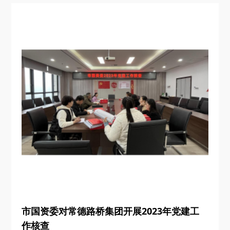
市国资委对常德路桥集团开展2023年党建工
作核查